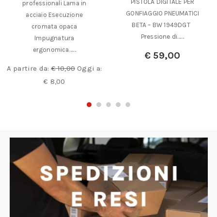
PISTOLA DIGITALE PER
professionali Lama in
GONFIAGGIO PNEUMATICI
acciaio Esecuzione
BETA – BW 1949DGT
cromata opaca
Pressione di……
Impugnatura
ergonomica……
€
59,00
A partire da:
€
10,00
Oggi a:
€
8,00