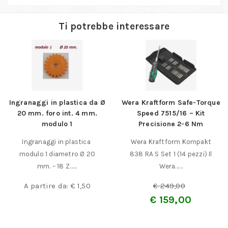
Ti potrebbe interessare
Ingranaggi in plastica da Ø
Wera Kraftform Safe-Torque
20 mm. foro int. 4 mm.
Speed 7515/16 – Kit
modulo 1
Precisione 2-6 Nm
Ingranaggi in plastica
Wera Kraftform Kompakt
modulo 1 diametro Ø 20
838 RA S Set 1 (14 pezzi) Il
mm. – 18 Z……
Wera……
A partire da:
€
1,50
€
249,00
€
159,00