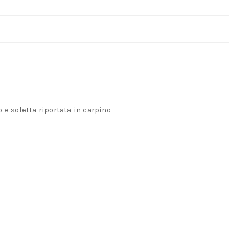
di
faggio
quantità
 e soletta riportata in carpino