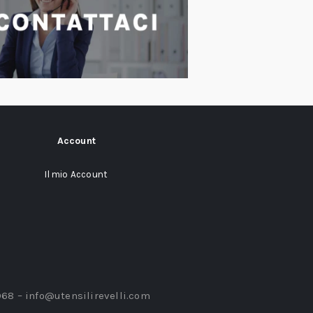
Account
Il mio Account
968 –
info@utensilirevelli.com