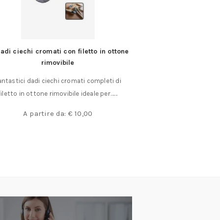
adi ciechi cromati con filetto in ottone
Assortimento Maschi
rimovibile
Filetti Sin
antastici dadi ciechi cromati completi di
Contenuto: Maschi a
filetto in ottone rimovibile ideale per……
Serie 3 pez
€
3
A partire da:
€
10,00