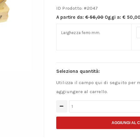
ID Prodotto: #
2047
A partire da:
€
56,00
Oggi a:
€
50,0
Larghezza ferro mm.
Seleziona quantità:
Utilizza il campo qui di seguito per 
aggiungere al carrello.
Pialle
professionali
in
AGGIUNGI AL 
legno