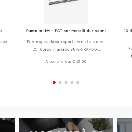
ra
Punte in HM – TCT per metalli durissimi
10 d
e per
Punte speciale con riporto in metallo duro
F
T.C.T Corpo in acciaio SUPER-RAPIDO……
A partire da:
€
21,50