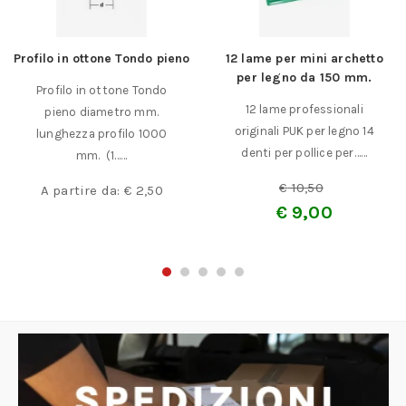
Profilo in ottone Tondo pieno
12 lame per mini archetto
per legno da 150 mm.
Profilo in ottone Tondo
12 lame professionali
pieno diametro mm.
originali PUK per legno 14
lunghezza profilo 1000
denti per pollice per……
mm. (1……
€
10,50
A partire da:
€
2,50
€
9,00