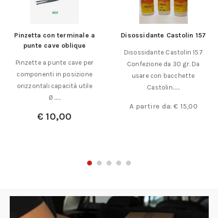
Pinzetta con terminale a
Disossidante Castolin 157
punte cave oblique
Disossidante Castolin 157
Pinzette a punte cave per
Confezione da 30 gr. Da
componenti in posizione
usare con bacchette
orizzontali capacità utile
Castolin……
Ø……
A partire da:
€
15,00
€
10,00