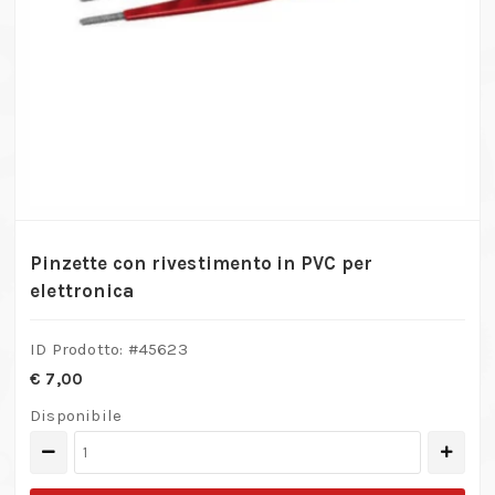
Pinzette con rivestimento in PVC per
elettronica
ID Prodotto: #
45623
€
7,00
Disponibile
Pinzette
con