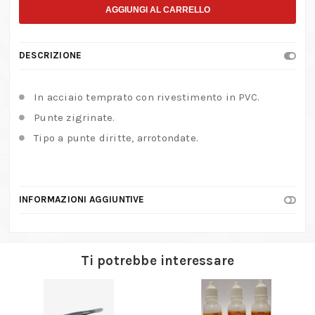
rivestimento
AGGIUNGI AL CARRELLO
in
PVC
DESCRIZIONE
per
elettronica
In acciaio temprato con rivestimento in PVC.
quantità
Punte zigrinate.
Tipo a punte diritte, arrotondate.
INFORMAZIONI AGGIUNTIVE
Ti potrebbe interessare