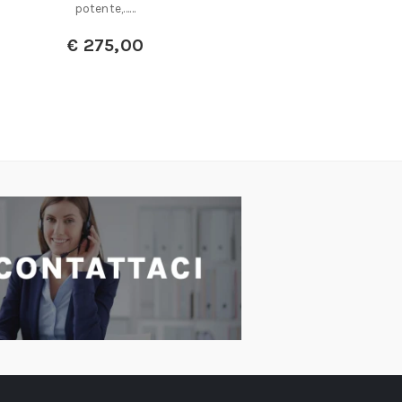
€
2
potente,……
€
275,00