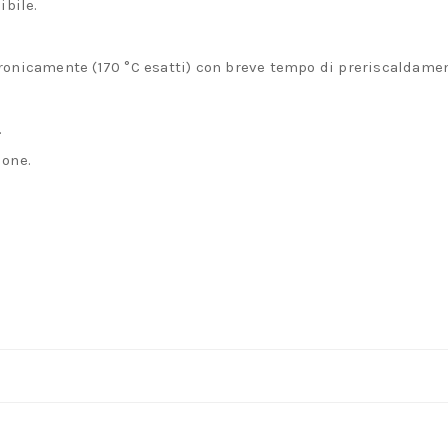
bile.
ronicamente (170 °C esatti) con breve tempo di preriscaldamen
.
ione.