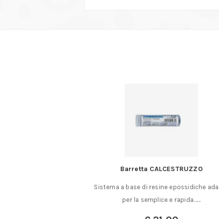
e ad olio
Barretta CALCESTRUZZO
d olio Composto da: 1
Sistema a base di resine epossidiche ad
ttangolare……
per la semplice e rapida……