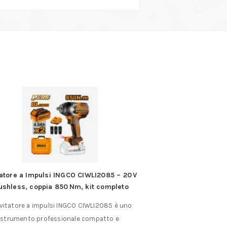
tatore a Impulsi INGCO CIWLI2085 – 20 V
Ingco Hbv082 Mor
ushless, coppia 850 Nm, kit completo
Ingco Hbv082 Mor
vvitatore a impulsi INGCO CIWLI2085 è uno
MORSA DA BANC
strumento professionale compatto e