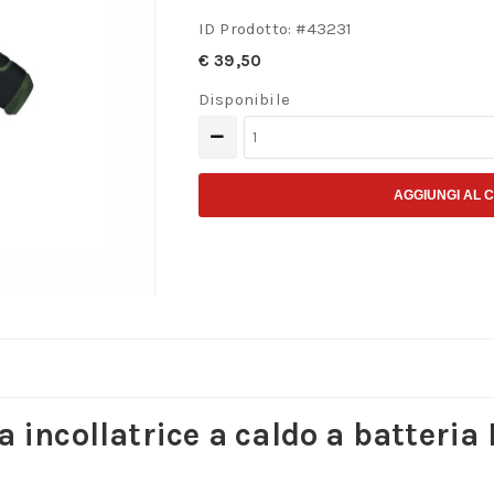
ID Prodotto: #
43231
€
39,50
Disponibile
Pistola
incollatrice
a
AGGIUNGI AL 
caldo
a
batteria
HKP/A
quantità
a incollatrice a caldo a batteri