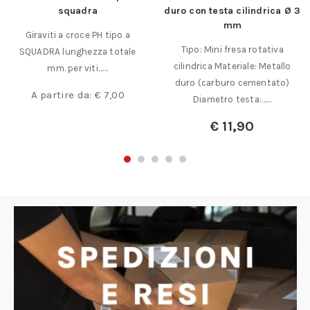
squadra
duro con testa cilindrica Ø 3
mm
Giraviti a croce PH tipo a
Tipo: Mini fresa rotativa
SQUADRA lunghezza totale
cilindrica Materiale: Metallo
mm. per viti……
duro (carburo cementato)
A partire da:
€
7,00
Diametro testa:……
€
11,90