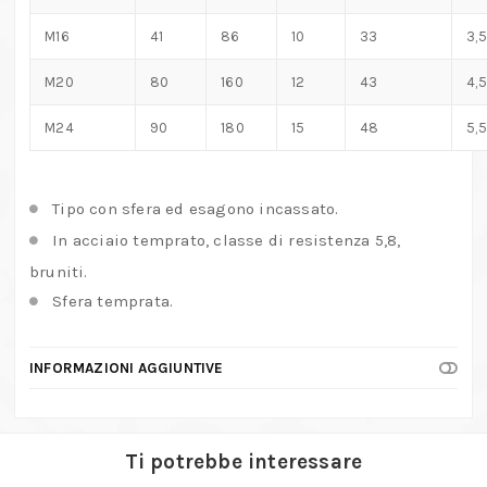
M16
41
86
10
33
3,5
M20
80
160
12
43
4,5
M24
90
180
15
48
5,5
Tipo con sfera ed esagono incassato.
In acciaio temprato, classe di resistenza 5,8,
bruniti.
Sfera temprata.
INFORMAZIONI AGGIUNTIVE
Ti potrebbe interessare