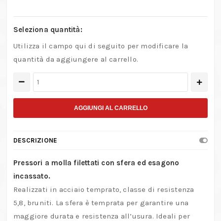
Seleziona quantità:
Utilizza il campo qui di seguito per modificare la
quantità da aggiungere al carrello.
Pressore
a
molla
AGGIUNGI AL CARRELLO
filettato
con
DESCRIZIONE
sfera
ed
Pressori a molla filettati con sfera ed esagono
esagono
incassato.
incassato
Realizzati in acciaio temprato, classe di resistenza
quantità
5,8, bruniti. La sfera è temprata per garantire una
maggiore durata e resistenza all’usura. Ideali per