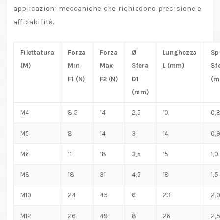
applicazioni meccaniche che richiedono precisione e
affidabilità.
Filettatura
Forza
Forza
Ø
Lunghezza
Sp
(M)
Min
Max
Sfera
L (mm)
Sf
F1 (N)
F2 (N)
D1
(m
(mm)
M4
8,5
14
2,5
10
0,
M5
8
14
3
14
0,9
M6
11
18
3,5
15
1,0
M8
18
31
4,5
18
1,5
M10
24
45
6
23
2,0
M12
26
49
8
26
2,5