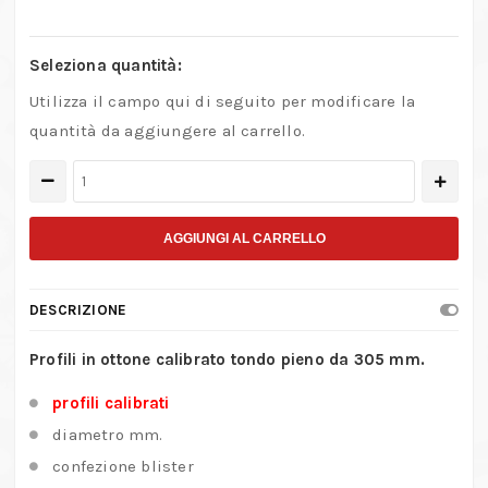
Seleziona quantità:
Utilizza il campo qui di seguito per modificare la
quantità da aggiungere al carrello.
Profili
in
ottone
AGGIUNGI AL CARRELLO
calibrato
tondo
DESCRIZIONE
pieno
da
Profili in ottone calibrato tondo pieno da 305 mm.
305
profili calibrati
mm.
diametro mm.
quantità
confezione blister