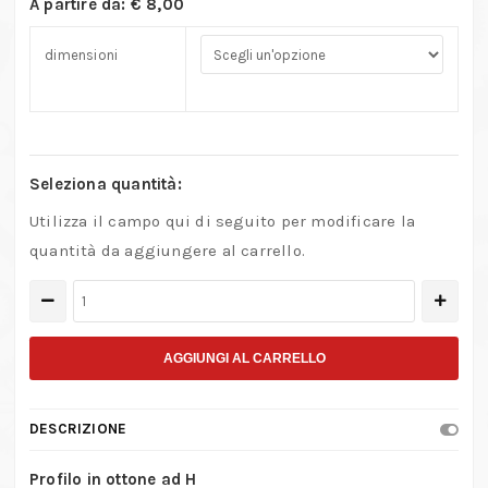
A partire da:
€
8,00
dimensioni
Seleziona quantità:
Utilizza il campo qui di seguito per modificare la
quantità da aggiungere al carrello.
Profilo
in
ottone
AGGIUNGI AL CARRELLO
ad
H
DESCRIZIONE
quantità
Profilo in ottone ad H