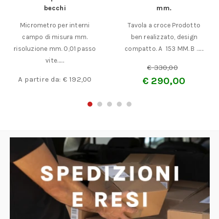
becchi
mm.
Micrometro per interni
Tavola a croce Prodotto
campo di misura mm.
ben realizzato, design
risoluzione mm. 0,01 passo
compatto. A 153 MM. B ……
vite……
€
330,00
A partire da:
€
192,00
€
290,00