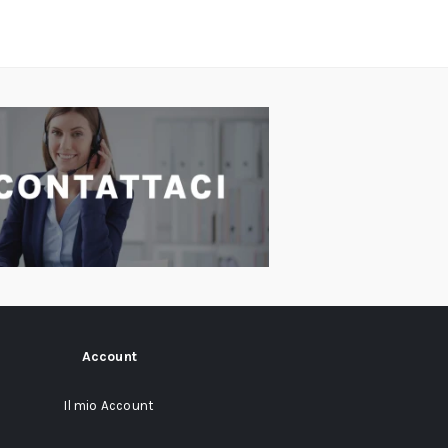
Account
Il mio Account