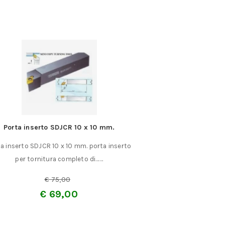
Porta inserto SDJCR 10 x 10 mm.
Pasta abrasiv
a inserto SDJCR 10 x 10 mm. porta inserto
Pasta abrasiva luci
per tornitura completo di……
grasso abrasivo p
€
€
75,00
€
69,00