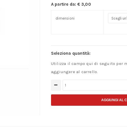
A partire da:
€
3,00
dimensioni
Seleziona quantità:
Utilizza il campo qui di seguito per 
aggiungere al carrello.
Profilo
in
ottone
AGGIUNGI AL 
ad
L
da