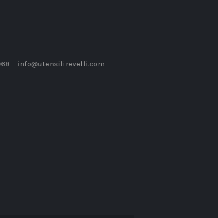
968 –
info@utensilirevelli.com