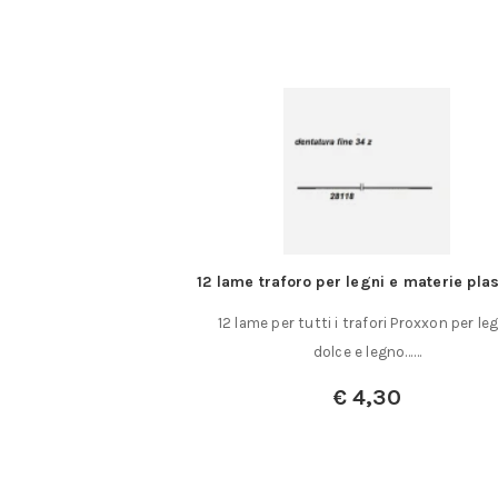
ta da 300 mm.
12 lame traforo per legni e materie pla
ghezza asta da 300
12 lame per tutti i trafori Proxxon per le
n asta graduata,……
dolce e legno……
,50
€
4,30