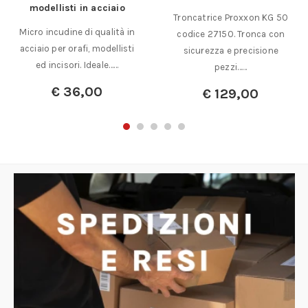
modellisti in acciaio
Troncatrice Proxxon KG 50
Micro incudine di qualità in
codice 27150. Tronca con
acciaio per orafi, modellisti
sicurezza e precisione
ed incisori. Ideale……
pezzi……
€
36,00
€
129,00