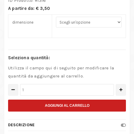
ID Prodotto: #
1316
A partire da:
€
3,50
dimensione
Seleziona quantità:
Utilizza il campo qui di seguito per modificare la
quantità da aggiungere al carrello.
Profilo
in
ottone
AGGIUNGI AL CARRELLO
Quadrato
pieno
DESCRIZIONE
quantità