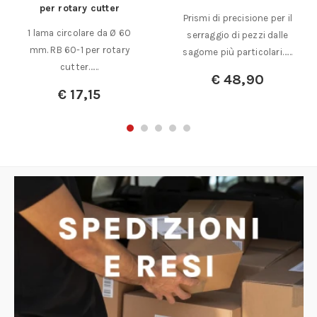
per rotary cutter
Prismi di precisione per il
1 lama circolare da Ø 60
serraggio di pezzi dalle
mm. RB 60-1 per rotary
sagome più particolari……
cutter……
€
48,90
€
17,15