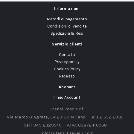
Informazioni
Metodi di pagamento
Condizioni di vendita
Spedizioni & Resi
Servizio clienti
Contatti
Privacy policy
Cookies Policy
Recesso
Account
Il mio Account
Utensilmax s.r.l.
Via Marco D’Agrate, 34 20139 Milano – Tel.02 55212985 –
Cell 349 2329540 – P.IVA 03872410968 –
info@utensilirevelli.com