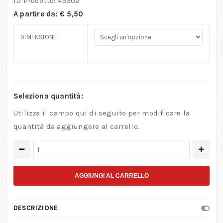
ID Prodotto: #
9502
A partire da:
€
5,50
DIMENSIONE
Seleziona quantità:
Utilizza il campo qui di seguito per modificare la
quantità da aggiungere al carrello.
Profilo
in
ottone
AGGIUNGI AL CARRELLO
Rettangolare
pieno
DESCRIZIONE
quantità