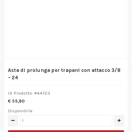
Asta di prolunga per trapani con attacco 3/8
– 24
ID Prodotto: #
44723
€
55,80
Disponibile
Asta
di