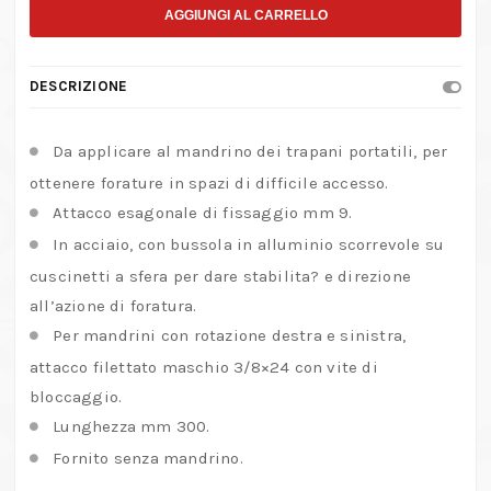
prolunga
AGGIUNGI AL CARRELLO
per
trapani
DESCRIZIONE
con
attacco
Da applicare al mandrino dei trapani portatili, per
3/8
ottenere forature in spazi di difficile accesso.
–
Attacco esagonale di fissaggio mm 9.
24
In acciaio, con bussola in alluminio scorrevole su
quantità
cuscinetti a sfera per dare stabilita? e direzione
all’azione di foratura.
Per mandrini con rotazione destra e sinistra,
attacco filettato maschio 3/8×24 con vite di
bloccaggio.
Lunghezza mm 300.
Fornito senza mandrino.