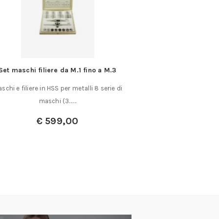
Set maschi filiere da M.1 fino a M.3
Fresa rotativa a fiam
dolce con rompitrucio
schi e filiere in HSS per metalli 8 serie di
Fresa Rotativa Ovale
maschi (3……
Grosso Utensile
€
599,00
A partir