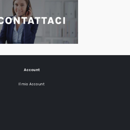
Account
Il mio Account