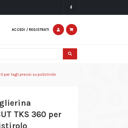
ACCEDI / REGISTRATI
per tagli precisi su polistirolo
glierina
UT TKS 360 per
istirolo