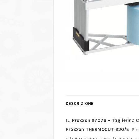
DESCRIZIONE
La
Proxxon 27076 – Taglierina
Proxxon THERMOCUT 230/E
.
Pro
cilindri e coni troncati con elevat