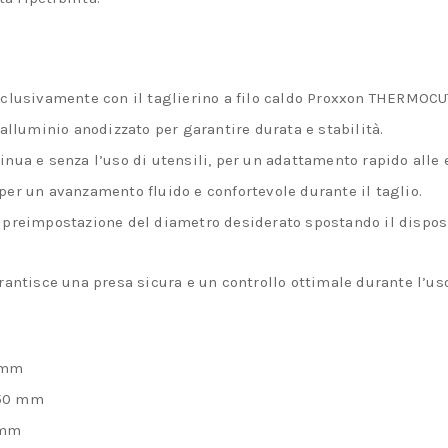
precisi
su
polistirolo
quantità
sclusivamente con il taglierino a filo caldo Proxxon THERMOCU
 alluminio anodizzato per garantire durata e stabilità.
inua e senza l’uso di utensili, per un adattamento rapido alle 
per un avanzamento fluido e confortevole durante il taglio.
e preimpostazione del diametro desiderato spostando il disposi
rantisce una presa sicura e un controllo ottimale durante l’us
 mm
50 mm
 mm