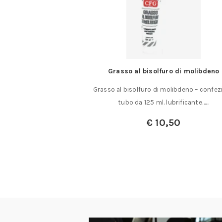
taglia anelli
Grasso al bisolfuro di molibdeno
no a 200 mm. Uso con
Grasso al bisolfuro di molibdeno – confez
sselli……
tubo da 125 ml. lubrificante……
,00
€
10,50