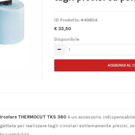
ID Prodotto: #
49804
€
33,50
Disponibile
Proxxon
27076
–
AGGIUNGI AL 
Taglierina
Circolare
THERMOCUT
TKS
360
 Circolare THERMOCUT TKS 360
è un accessorio indispensabile p
per
gettata per realizzare tagli circolari estremamente precisi, c
tagli
a ripetibilità.