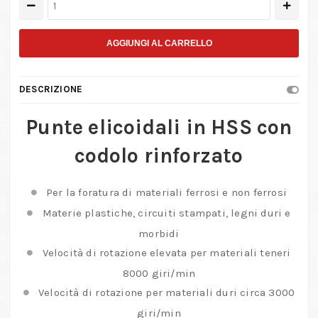
Punte
elicoidali
con
AGGIUNGI AL CARRELLO
codolo
maggiorato
DESCRIZIONE
in
HSS
Punte elicoidali in HSS con
–
codolo rinforzato
No.
28
864/52/54/56/58
Per la foratura di materiali ferrosi e non ferrosi
quantità
Materie plastiche, circuiti stampati, legni duri e
morbidi
Velocità di rotazione elevata per materiali teneri
8000 giri/min
Velocità di rotazione per materiali duri circa 3000
giri/min