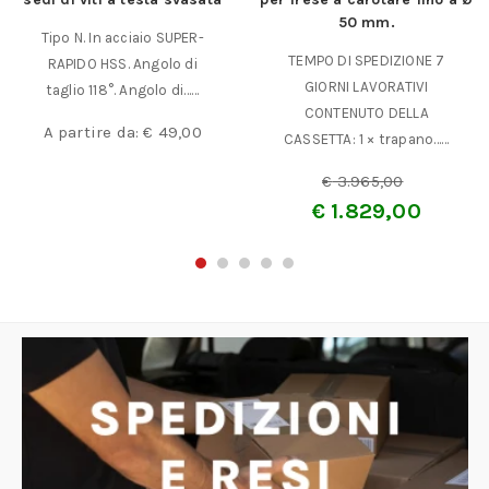
50 mm.
Tipo N. In acciaio SUPER-
TEMPO DI SPEDIZIONE 7
RAPIDO HSS. Angolo di
GIORNI LAVORATIVI
taglio 118°. Angolo di……
CONTENUTO DELLA
A partire da:
€
49,00
CASSETTA: 1 × trapano……
€
3.965,00
€
1.829,00