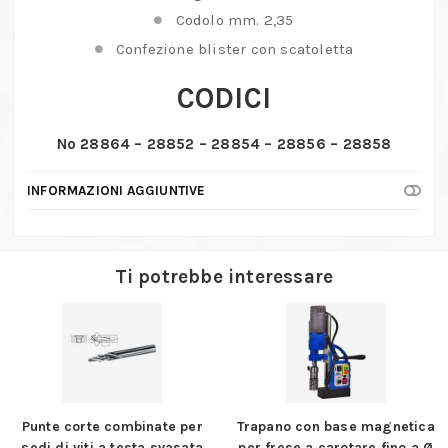
Codolo mm. 2,35
Confezione blister con scatoletta
CODICI
No 28864 – 28852 – 28854 – 28856 – 28858
INFORMAZIONI AGGIUNTIVE
Ti potrebbe interessare
Punte corte combinate per
Trapano con base magnetica
sedi di viti a testa svasata
per frese a carotare fino a Ø