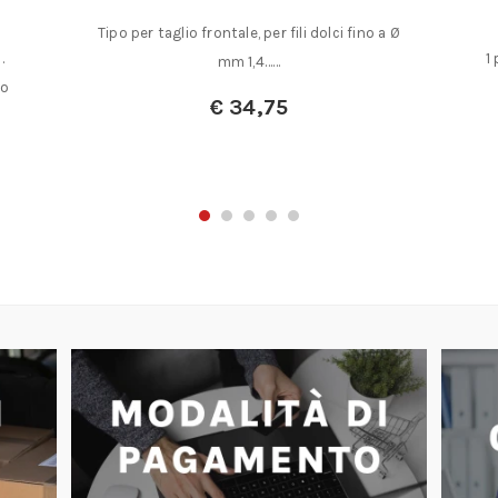
M.3 fino a M.12
i dolci fino a Ø
1 pz. per misura maschi a macchina HSS-E
imbocco corretto per fori……
€
109,00