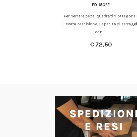
FD 150/E
Tipo per taglio frontale, per fil
e pezzi quadrati o ottagonali.
mm 1,4……
cisione, Capacità di serraggio
€
34,75
con……
€
72,50