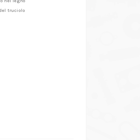
to nel legno
del truciolo