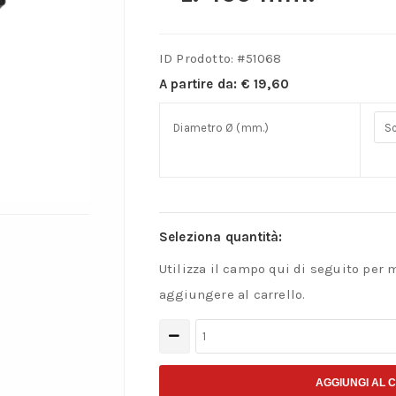
ID Prodotto: #
51068
A partire da:
€
19,60
Diametro Ø (mm.)
Seleziona quantità:
Utilizza il campo qui di seguito per 
aggiungere al carrello.
Punte
elicoidali
lunghe
AGGIUNGI AL 