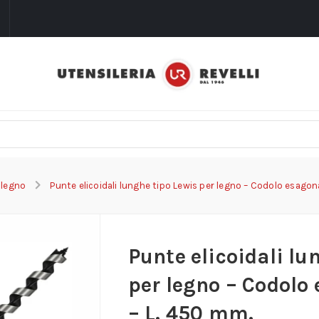
i
 legno
Punte elicoidali lunghe tipo Lewis per legno – Codolo esagon
Punte elicoidali lu
per legno – Codolo
– L. 450 mm.