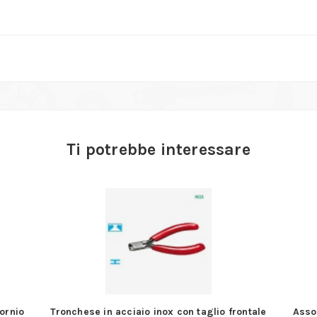
Ti potrebbe interessare
 taglio frontale
Assortimento di maschi per fori passanti da