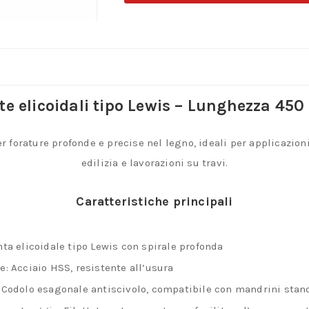
tipo
Lewis
per
legno
–
te elicoidali tipo Lewis – Lunghezza 45
Codolo
esagonale
 forature profonde e precise nel legno, ideali per applicazion
–
edilizia e lavorazioni su travi.
HSS
–
Caratteristiche principali
L.
450
nta elicoidale tipo Lewis con spirale profonda
mm.
e: Acciaio HSS, resistente all’usura
quantità
 Codolo esagonale antiscivolo, compatibile con mandrini stan