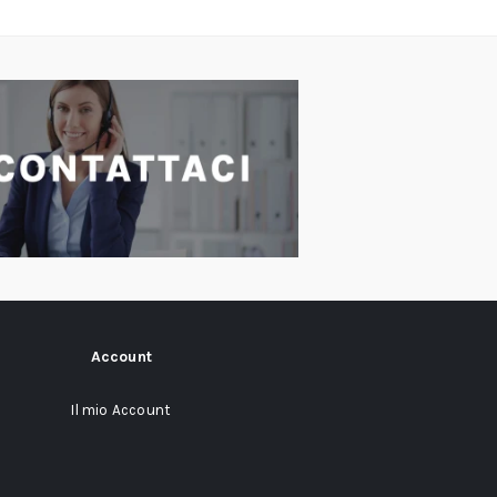
Account
Il mio Account