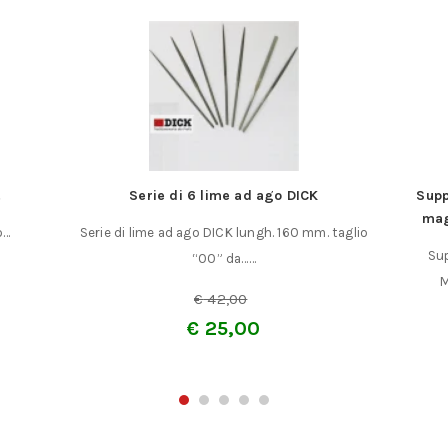
.
Serie di 6 lime ad ago DICK
Supp
mag
o…
Serie di lime ad ago DICK lungh. 160 mm. taglio
Sup
“00” da……
M
€
42,00
€
25,00