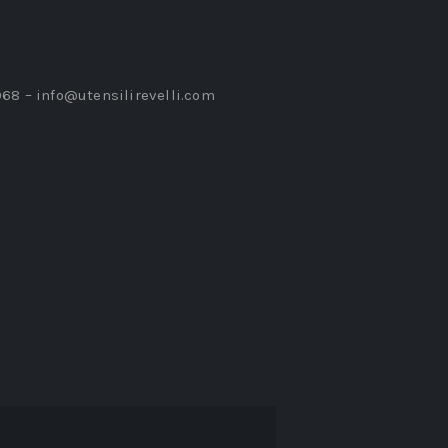
968 –
info@utensilirevelli.com