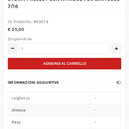
7/16
ID Prodotto: #
53574
€
25,00
Disponibile
SALDATORE
GAS
A
AGGIUNGI AL CARRELLO
FIAMMA
STABILIZZATA
INFORMAZIONI AGGIUNTIVE
STORM
PROJECT
Larghezza
–
CON
ATTACCO
Altezza
–
PER
Peso
–
CARTUCCE