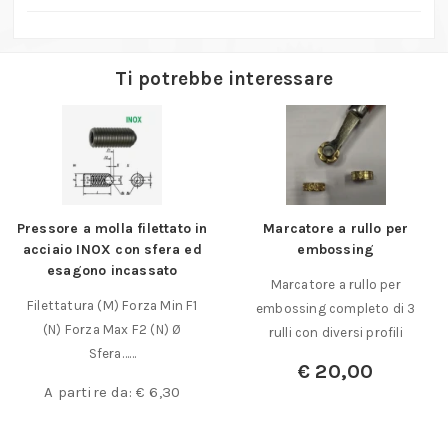
7/16
quantità
Ti potrebbe interessare
Pressore a molla filettato in
Marcatore a rullo per
acciaio INOX con sfera ed
embossing
esagono incassato
Marcatore a rullo per
Filettatura (M) Forza Min F1
embossing completo di 3
(N) Forza Max F2 (N) Ø
rulli con diversi profili
Sfera……
€
20,00
A partire da:
€
6,30