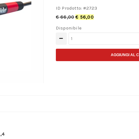
ID Prodotto: #
2723
€
66,00
€
56,00
Disponibile
Saldatore
professionale
Weller
AGGIUNGI AL 
da
60
Watt
quantità
6,4