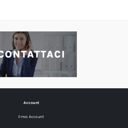
Account
Il mio Account