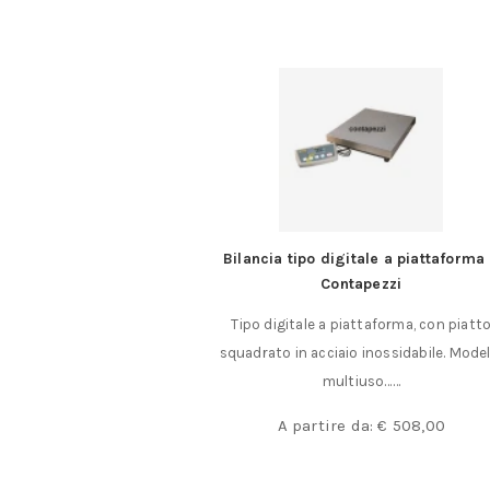
ltiuso
Bilancia tipo digitale a piattaforma
Contapezzi
 universali Adatte per
Tipo digitale a piattaforma, con piatt
ed inclinato……
squadrato in acciaio inossidabile. Model
,50
multiuso……
A partire da:
€
508,00