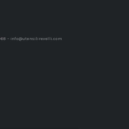
968 –
info@utensilirevelli.com