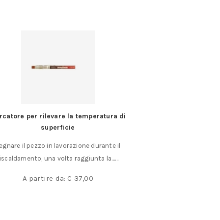
catore per rilevare la temperatura di
Livella
superficie
Livella regolamentar
egnare il pezzo in lavorazione durante il
mm. 47 x 
riscaldamento, una volta raggiunta la……
€
2
A partire da:
€
37,00