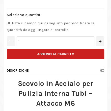
Seleziona quantità:
Utilizza il campo qui di seguito per modificare la
quantità da aggiungere al carrello.
Scovolo
in
acciaio
AGGIUNGI AL CARRELLO
per
pulizia
DESCRIZIONE
interna
fori
Scovolo in Acciaio per
e
Pulizia Interna Tubi –
tubi
con
Attacco M6
attacco