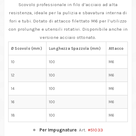
M6
Scovolo professionale in filo d’acciaio ad alta
quantità
resistenza, ideale per la pulizia e sbavatura interna di
fori e tubi. Dotato di attacco filettato M6 per l’utilizzo
con prolunghe e utensili rotativi. Disponibile anche in
versione acciaio ottonato.
Ø Scovolo (mm)
Lunghezza Spazzola (mm)
Attacco
10
100
M6
12
100
M6
14
100
M6
16
100
M6
18
100
M6
Per Impugnature
: Art.
#51033