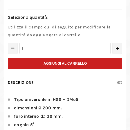
Seleziona quantità:
Utilizza il campo qui di seguito per modificare la
quantità da aggiungere al carrello.
Seghe
circolari
per
AGGIUNGI AL CARRELLO
metallo
a
DESCRIZIONE
dentatura
fine
Tipo universale in HSS – DMo5
da
dimensioni Ø 200 mm.
200
foro interno da 32 mm.
mm.
quantità
angolo 5°