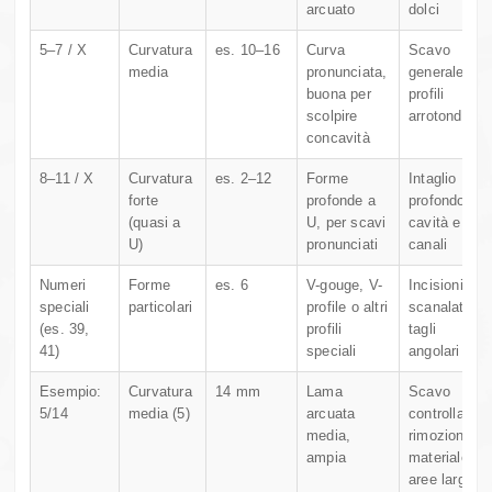
arcuato
dolci
5–7 / X
Curvatura
es. 10–16
Curva
Scavo
media
pronunciata,
generale,
buona per
profili
scolpire
arrotondati
concavità
8–11 / X
Curvatura
es. 2–12
Forme
Intaglio
forte
profonde a
profondo,
(quasi a
U, per scavi
cavità e
U)
pronunciati
canali
Numeri
Forme
es. 6
V-gouge, V-
Incisioni,
speciali
particolari
profile o altri
scanalature,
(es. 39,
profili
tagli
41)
speciali
angolari
Esempio:
Curvatura
14 mm
Lama
Scavo
5/14
media (5)
arcuata
controllato e
media,
rimozione
ampia
materiale su
aree larghe