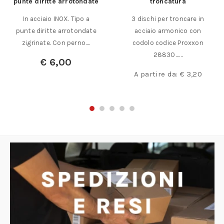
te diritte arrotondate
troncatura
In acciaio INOX. Tipo a
3 dischi per troncare in
Co
nte diritte arrotondate
acciaio armonico con
pic
zigrinate. Con perno.…
codolo codice Proxxon
28830……
€
6,00
A partire da:
€
3,20