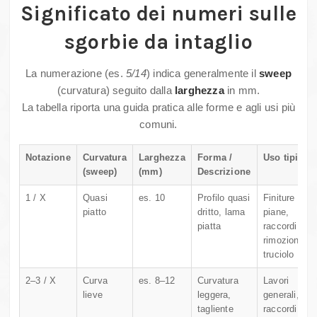
Significato dei numeri sulle
sgorbie da intaglio
La numerazione (es.
5/14
) indica generalmente il
sweep
(curvatura) seguito dalla
larghezza
in mm.
La tabella riporta una guida pratica alle forme e agli usi più
comuni.
Notazione
Curvatura
Larghezza
Forma /
Uso tipico
(sweep)
(mm)
Descrizione
1 / X
Quasi
es. 10
Profilo quasi
Finiture
piatto
dritto, lama
piane,
piatta
raccordi,
rimozione
truciolo
2–3 / X
Curva
es. 8–12
Curvatura
Lavori
lieve
leggera,
generali,
tagliente
raccordi