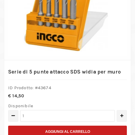
Serie di 5 punte attacco SDS widia per muro
ID Prodotto: #
43674
€
14,50
Disponibile
Serie
di
5
AGGIUNGI AL CARRELLO