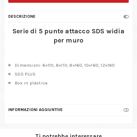
punte
attacco
DESCRIZIONE
SDS
widia
Serie di 5 punte attacco SDS widia
per
per muro
muro
quantità
Dimensioni: 6×110, 8×110, 8×160, 10×160, 12×160
SDS PLUS
Box in plastica
INFORMAZIONI AGGIUNTIVE
Ti potrebbe interessare