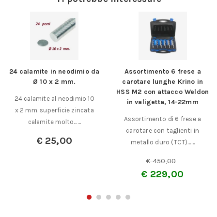
24 calamite in neodimio da
Assortimento 6 frese a
Ø 10 x 2 mm.
carotare lunghe Krino in
HSS M2 con attacco Weldon
24 calamite al neodimio 10
in valigetta, 14-22mm
x 2 mm. superficie zincata
Assortimento di 6 frese a
calamite molto……
carotare con taglienti in
€
25,00
metallo duro (TCT)……
€
450,00
€
229,00