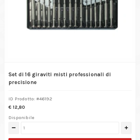
Set di 16 giraviti misti professionali di
precisione
ID Prodotto: #
46192
€
12,80
Disponibile
Set
di