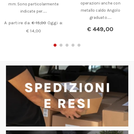
operazioni anche con
mm. Sono particolarmente
metallo caldo Angolo
indicate per……
graduato……
A partire da:
€
15,00
Oggi a:
€
449,00
€
14,00