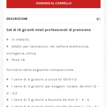
16
AGGIUNGI AL CARRELLO
giraviti
misti
DESCRIZIONE
professionali
di
Set di 16 giraviti misti professionali di precisione
precisione
In metallo.
quantità
Adatti per lavorazioni nel settore elettronica,
orologeria, ottica.
Pezzi 16.
Fornibile nella seguente composizione:
1 serie di 4 giraviti a croce Gr 00-0-1-2
1 serie di 3 giraviti per esagoni incass. da mm 1,5 –
2 – 2,5
1 serie di 3 giraviti a bussola da mm 3 – 4 – 5
1 serie di 6 giraviti taglio diritto da mm 1 – 1,4 – 2 –