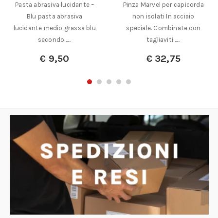
Pasta abrasiva lucidante –
Pinza Marvel per capicorda
Blu pasta abrasiva
non isolati In acciaio
lucidante medio grassa blu
speciale. Combinate con
secondo……
tagliaviti……
€
9,50
€
32,75