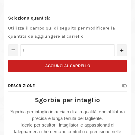
Seleziona quantità:
Utilizza il campo qui di seguito per modificare la
quantità da aggiungere al carrello.
Sgorbia
per
intaglio
AGGIUNGI AL CARRELLO
in
acciaio
DESCRIZIONE
per
lavorazioni
Sgorbia per intaglio
su
Sgorbia per intaglio in acciaio di alta qualità, con affilatura
legno
precisa e lunga tenuta del tagliente.
e
Ideale per scultori, intagliatori e appassionati di
scultura
falegnameria che cercano controllo e precisione nelle