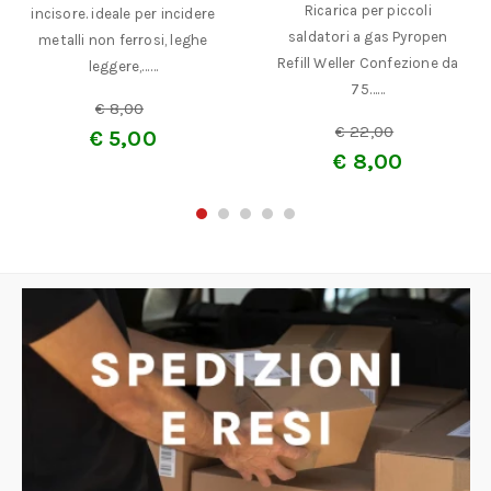
Ricarica per piccoli
incisore. ideale per incidere
saldatori a gas Pyropen
metalli non ferrosi, leghe
Refill Weller Confezione da
leggere,……
75……
€
8,00
€
22,00
€
5,00
€
8,00