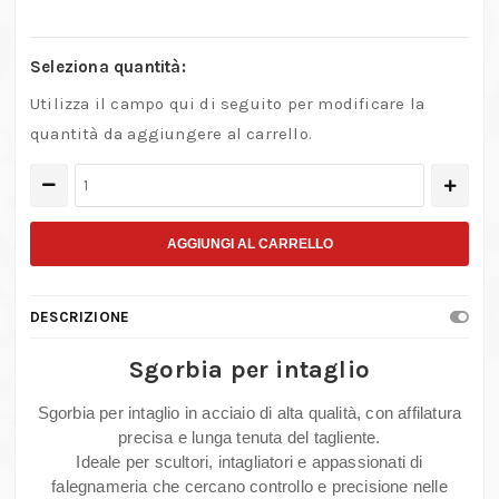
Seleziona quantità:
Utilizza il campo qui di seguito per modificare la
quantità da aggiungere al carrello.
Sgorbia
per
intaglio
AGGIUNGI AL CARRELLO
in
acciaio
DESCRIZIONE
per
lavorazioni
Sgorbia per intaglio
su
Sgorbia per intaglio in acciaio di alta qualità, con affilatura
legno
precisa e lunga tenuta del tagliente.
e
Ideale per scultori, intagliatori e appassionati di
scultura
falegnameria che cercano controllo e precisione nelle