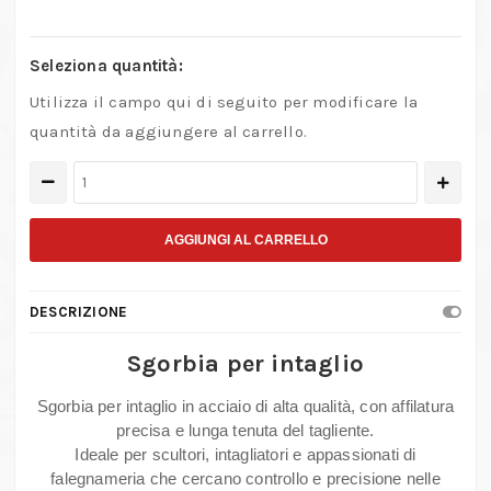
Seleziona quantità:
Utilizza il campo qui di seguito per modificare la
quantità da aggiungere al carrello.
Sgorbia
per
intaglio
AGGIUNGI AL CARRELLO
in
acciaio
DESCRIZIONE
per
lavorazioni
Sgorbia per intaglio
su
Sgorbia per intaglio in acciaio di alta qualità, con affilatura
legno
precisa e lunga tenuta del tagliente.
e
Ideale per scultori, intagliatori e appassionati di
scultura
falegnameria che cercano controllo e precisione nelle