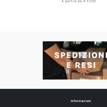
,00
A partire da:
€
53,00
Informazioni