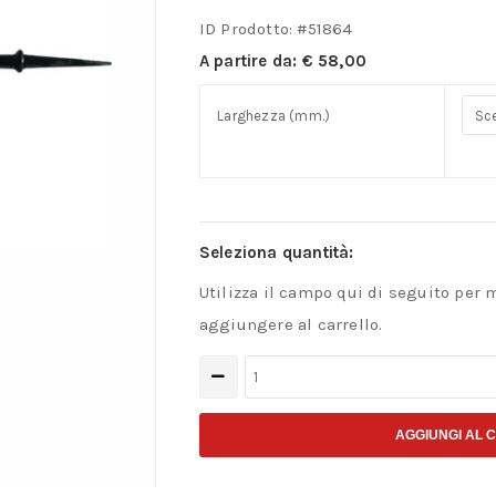
ID Prodotto: #
51864
A partire da:
€
58,00
Larghezza (mm.)
Seleziona quantità:
Utilizza il campo qui di seguito per 
aggiungere al carrello.
Sgorbia
per
intaglio
AGGIUNGI AL 
in