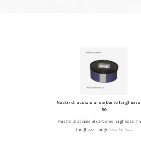
o Micro Click MC5 da
Nastri di acciaio al carbonio larghezz
 Nm
50
rico Proxxon Micro
Nastro di acciaio al carbonio larghezza m
 1 a 5 Nm……
lunghezza singoli nastri 5……