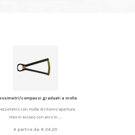
essimetri/compassi graduati a molla
Tronchese per fib
essimetro con molla di ritorno apertura
Tronchese a taglio
max in acciaio con arco in……
Knipex lunghe
€
4
A partire da:
€
24,20