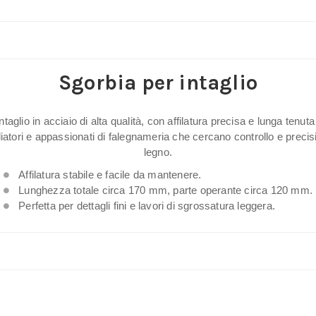
acciaio
per
lavorazioni
su
Sgorbia per intaglio
legno
e
taglio in acciaio di alta qualità, con affilatura precisa e lunga tenuta
scultura
gliatori e appassionati di falegnameria che cercano controllo e precis
quantità
legno.
Affilatura stabile e facile da mantenere.
Lunghezza totale circa 170 mm, parte operante circa 120 mm.
Perfetta per dettagli fini e lavori di sgrossatura leggera.