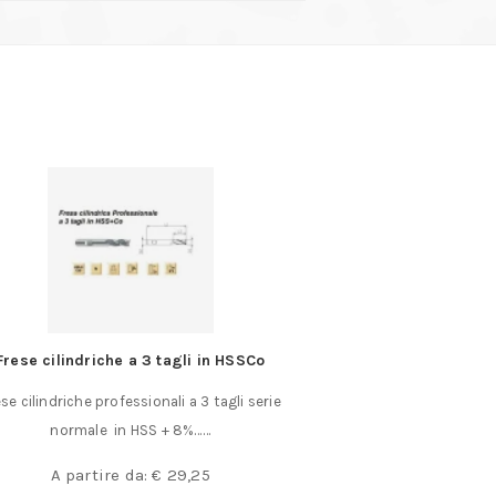
Frese cilindriche a 3 tagli in HSSCo
Tondo pieno di acci
se cilindriche professionali a 3 tagli serie
Profili tondo pieno 
normale in HSS + 8%……
Wire diametri m
A partire da:
€
29,25
A partir