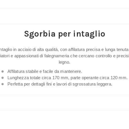
acciaio
per
lavorazioni
su
Sgorbia per intaglio
legno
e
taglio in acciaio di alta qualità, con affilatura precisa e lunga tenuta
scultura
gliatori e appassionati di falegnameria che cercano controllo e precis
quantità
legno.
Affilatura stabile e facile da mantenere.
Lunghezza totale circa 170 mm, parte operante circa 120 mm.
Perfetta per dettagli fini e lavori di sgrossatura leggera.