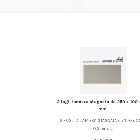
iginali Witte
2 fogli lamiera stagnata da 250 x 100 
mm.
TORX originali Witte
2 FOGLI DI LAMIERA STAGNATA da 250 x 1
e Esecuzione cromata
0,5 mm.……
,……