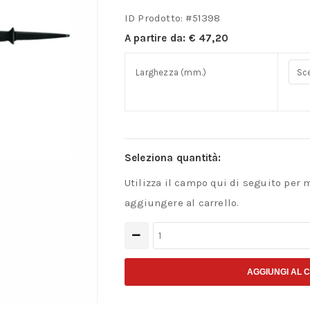
ID Prodotto: #
51398
A partire da:
€
47,20
Larghezza (mm.)
Seleziona quantità:
Utilizza il campo qui di seguito per 
aggiungere al carrello.
Sgorbia
per
intaglio
AGGIUNGI AL 
in