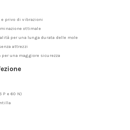
e privo di vibrazioni
luminazione ottimale
ualità per una lunga durata delle mole
senza attrezzi
la per una maggiore sicurezza
fezione
6 P e 60 N)
ntilla