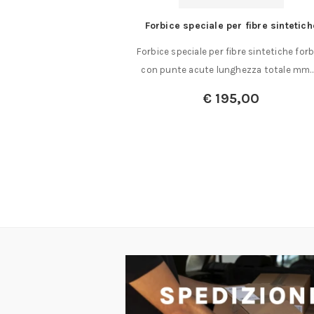
per fibre sintetiche
Bits per viti TORX a 5 punte con 
fibre sintetiche forbice
Bits con impronta TORX a 5 punte co
nghezza totale mm.……
impronta a 5……
95,00
A partire da:
€
8,25