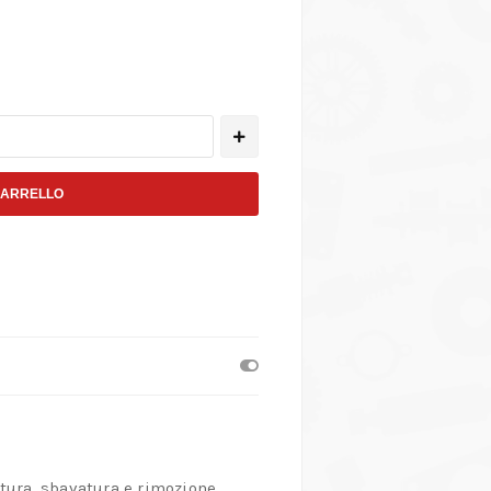
CARRELLO
atura, sbavatura e rimozione