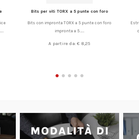
foro
Mini estrattore modello Presto
n foro
Estrattore tipo Presto Estrattore per cinturini
degli orologi modello PRESTO. Utilizzato
anche……
€
10,00
€
8,00