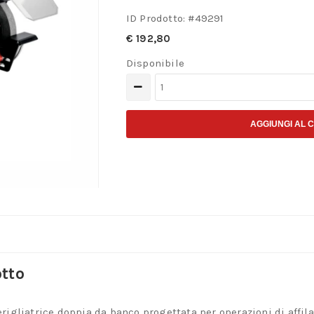
ID Prodotto: #
49291
€
192,80
Disponibile
Smerigliatrice
Doppia
da
AGGIUNGI AL 
Banco
Metabo
DS
150
Plus
(604160000)
quantità
otto
igliatrice doppia da banco progettata per operazioni di affil