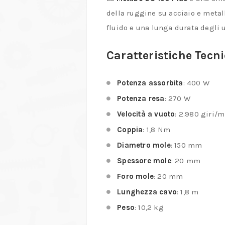
della ruggine su acciaio e metall
fluido e una lunga durata degli u
Caratteristiche Tecn
Potenza assorbita
:
400 W
Potenza resa
:
270 W
Velocità a vuoto
:
2.980 giri/m
Coppia
:
1,8 Nm
Diametro mole
:
150 mm
Spessore mole
:
20 mm
Foro mole
:
20 mm
Lunghezza cavo
:
1,8 m
Peso
:
10,2 kg