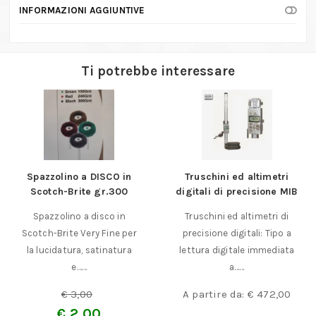
quantità
INFORMAZIONI AGGIUNTIVE
Ti potrebbe interessare
Spazzolino a DISCO in
Truschini ed altimetri
Scotch-Brite gr.300
digitali di precisione MIB
Spazzolino a disco in
Truschini ed altimetri di
Scotch-Brite Very Fine per
precisione digitali: Tipo a
la lucidatura, satinatura
lettura digitale immediata
e……
a……
€
3,00
A partire da:
€
472,00
€
2,00