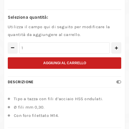
Seleziona quantità:
Utilizza il campo qui di seguito per modificare la
quantità da aggiungere al carrello.
Spazzola
a
tazza
AGGIUNGI AL CARRELLO
con
fili
DESCRIZIONE
di
acciaio
Tipo a tazza con fili d’acciaio HSS ondulati.
HSS
Ø fili mm 0,30.
–
Con foro filettato M14.
Filetto
M14