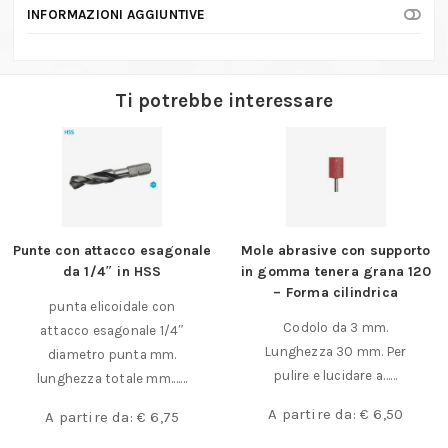
quantità
INFORMAZIONI AGGIUNTIVE
Ti potrebbe interessare
Punte con attacco esagonale
Mole abrasive con supporto
da 1/4″ in HSS
in gomma tenera grana 120
– Forma cilindrica
punta elicoidale con
Codolo da 3 mm.
attacco esagonale 1/4″
Lunghezza 30 mm. Per
diametro punta mm.
pulire e lucidare a……
lunghezza totale mm.……
A partire da:
€
6,50
A partire da:
€
6,75