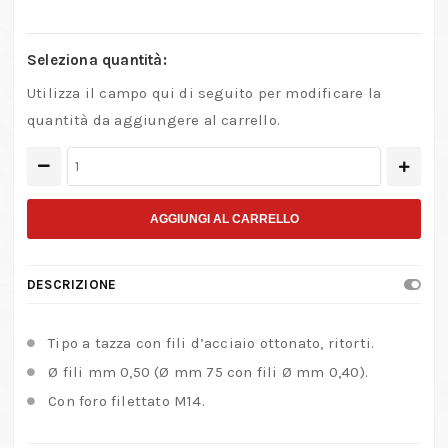
Seleziona quantità:
Utilizza il campo qui di seguito per modificare la
quantità da aggiungere al carrello.
Spazzola
a
tazza
AGGIUNGI AL CARRELLO
con
fili
DESCRIZIONE
di
acciaio
Tipo a tazza con fili d’acciaio ottonato, ritorti.
ottonato
Ø fili mm 0,50 (Ø mm 75 con fili Ø mm 0,40).
–
Con foro filettato M14.
Filetto
M14