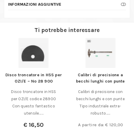
quantità
INFORMAZIONI AGGIUNTIVE
Ti potrebbe interessare
Disco troncatore in HSS per
Calibri di precisione a
OZI/E – No 28 900
becchi lunghi con punte
Disco troncatore in HSS
Calibri di precisione con
per OZI/E codice 28900
becchi lunghi e con punte
Con questo fantastico
Tipo industriale extra-
utensile……
robusto……
€
16,50
A partire da:
€
120,00