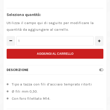
Seleziona quantità:
Utilizza il campo qui di seguito per modificare la
quantità da aggiungere al carrello.
Spazzola
a
tazza
AGGIUNGI AL CARRELLO
con
fili
DESCRIZIONE
di
acciaio
Tipo a tazza con fili d’acciaio temprato ritorti
temprato
Ø fili mm 0,50.
–
Con foro filettato M14.
Filetto
M14