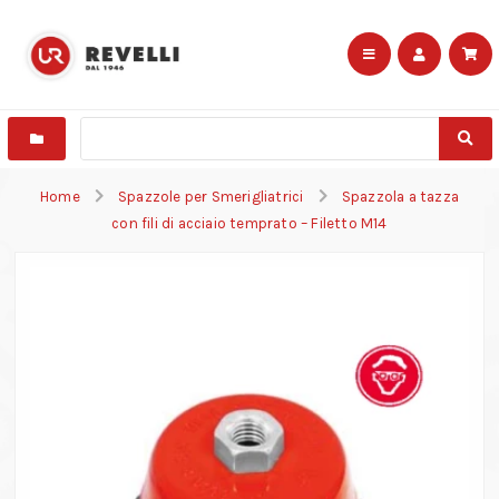
Home
Spazzole per Smerigliatrici
Spazzola a tazza
con fili di acciaio temprato – Filetto M14