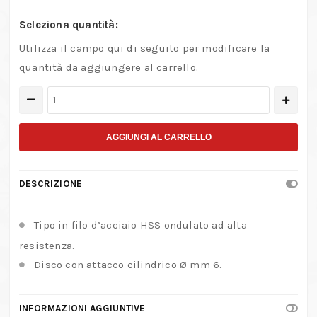
Seleziona quantità:
Utilizza il campo qui di seguito per modificare la
quantità da aggiungere al carrello.
Spazzola
in
filo
AGGIUNGI AL CARRELLO
d'acciaio
HSS
DESCRIZIONE
ondulato
quantità
Tipo in filo d’acciaio HSS ondulato ad alta
resistenza.
Disco con attacco cilindrico Ø mm 6.
INFORMAZIONI AGGIUNTIVE