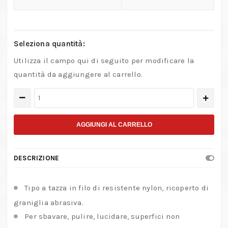
Seleziona quantità:
Utilizza il campo qui di seguito per modificare la
quantità da aggiungere al carrello.
Spazzole
a
tazza
AGGIUNGI AL CARRELLO
in
nylon
DESCRIZIONE
abrasivo
quantità
Tipo a tazza in filo di resistente nylon, ricoperto di
graniglia abrasiva.
Per sbavare, pulire, lucidare, superfici non