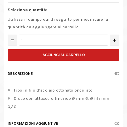
Seleziona quantità:
Utilizza il campo qui di seguito per modificare la
quantità da aggiungere al carrello.
Spazzole
in
filo
AGGIUNGI AL CARRELLO
d'acciaio
ottonato
DESCRIZIONE
ondulato
quantità
Tipo in filo d’acciaio ottonato ondulato
Disco con attacco cilindrico Ø mm 6, Ø fili mm
0,30.
INFORMAZIONI AGGIUNTIVE