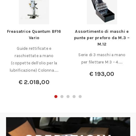
Freasatrice Quantum BF16
Assortimento di maschi e
Vario
punte per preforo da M.3 –
M.12
Guide rettificate e
Serie di 3 maschi a mano
raschiettate a mano
per filettare M 3 – 4……
(coppette dell’olio per la
lubrificazione) Colonna……
€
193,00
€
2.018,00