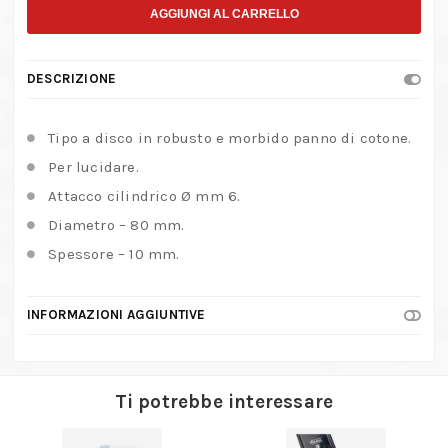
robusto
AGGIUNGI AL CARRELLO
panno
di
DESCRIZIONE
cotone
per
Tipo a disco in robusto e morbido panno di cotone.
lucidare
Per lucidare.
quantità
Attacco cilindrico Ø mm 6.
Diametro – 80 mm.
Spessore – 10 mm.
INFORMAZIONI AGGIUNTIVE
Ti potrebbe interessare