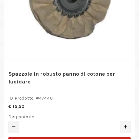
Spazzole in robusto panno di cotone per
lucidare
ID Prodotto: #
47440
€
15,50
Disponibile
Spazzole
in