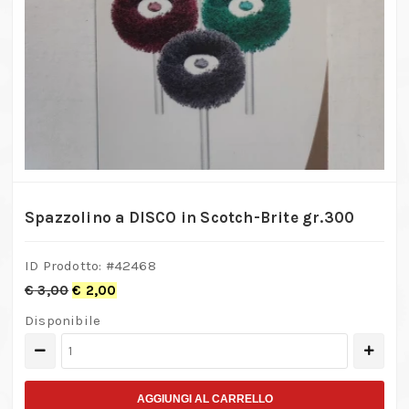
Spazzolino a DISCO in Scotch-Brite gr.300
ID Prodotto: #
42468
€
3,00
€
2,00
Disponibile
Spazzolino
a
DISCO
AGGIUNGI AL CARRELLO