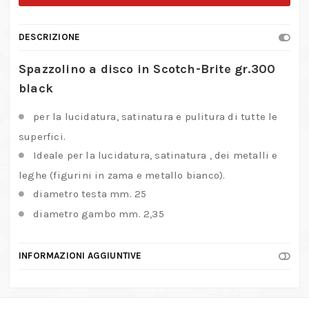
in
Scotch-
DESCRIZIONE
Brite
gr.300
Spazzolino a disco in Scotch-Brite gr.300
quantità
black
per la lucidatura, satinatura e pulitura di tutte le
superfici.
Ideale per la lucidatura, satinatura , dei metalli e
leghe (figurini in zama e metallo bianco).
diametro testa mm. 25
diametro gambo mm. 2,35
INFORMAZIONI AGGIUNTIVE