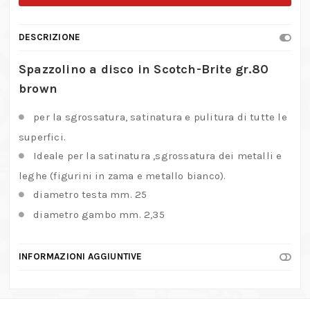
in
Scotch-
DESCRIZIONE
Brite
gr.80
Spazzolino a disco in Scotch-Brite gr.80
quantità
brown
per la sgrossatura, satinatura e pulitura di tutte le
superfici.
Ideale per la satinatura ,sgrossatura dei metalli e
leghe (figurini in zama e metallo bianco).
diametro testa mm. 25
diametro gambo mm. 2,35
INFORMAZIONI AGGIUNTIVE