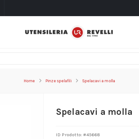
i
Home
Pinze spelafili
Spelacavi a molla
Spelacavi a molla
ID Prodotto: #
45668