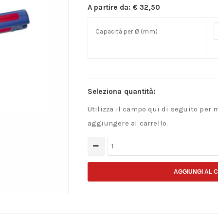
A partire da:
€
32,50
Capacità per Ø (mm)
Seleziona quantità:
Utilizza il campo qui di seguito per 
aggiungere al carrello.
Spelacavi
a
molla
AGGIUNGI AL 
quantità