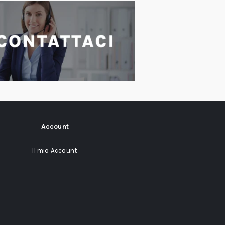
Account
Il mio Account