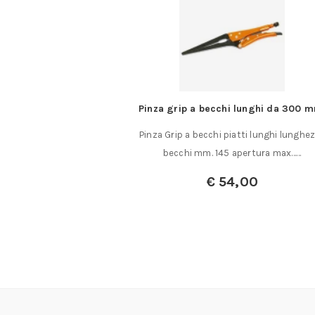
e in acciaio inox a
Pinza grip a becchi lunghi da 300 
curvi
Pinza Grip a becchi piatti lunghi lunghe
e a becchi curvi in
becchi mm. 145 apertura max……
 a punte curvate……
€
54,00
,00