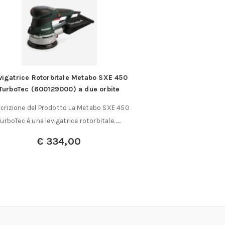
vigatrice Rotorbitale Metabo SXE 450
Torcia o lampada 
TurboTec (600129000) a due orbite
L
crizione del Prodotto La Metabo SXE 450
In alluminio per la
TurboTec è una levigatrice rotorbitale……
funzione di f
€
334,00
€
1