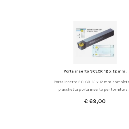
one in alluminio
Porta inserto SCLCR 12 x 12 mm.
 alluminio con 1 bolla
Porta inserto SCLCR 12 x 12 mm. completo
lità 0,6 per……
placchetta porta inserto per tornitura
€
69,00
:
€
127,00