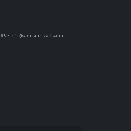
968 –
info@utensilirevelli.com