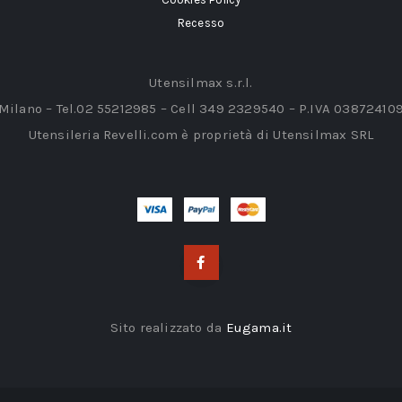
Recesso
Utensilmax s.r.l.
 Milano – Tel.02 55212985 – Cell 349 2329540 – P.IVA 03872410
Utensileria Revelli.com è proprietà di Utensilmax SRL
Sito realizzato da
Eugama.it