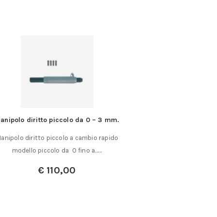
anipolo diritto piccolo da 0 – 3 mm.
Contacolpi per ma
anipolo diritto piccolo a cambio rapido
Contacolpi per mac
modello piccolo da 0 fino a……
direzione La levetta
€
110,00
A partire