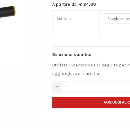
A partire da:
€
24,00
Modello
Seleziona quantità:
Utilizza il campo qui di seguito per 
aggiungere al carrello.
Spelacavi
per
uso
AGGIUNGI AL 
industriale
quantità