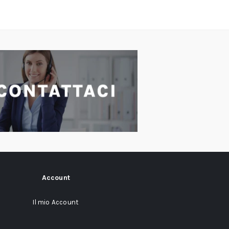
Account
Il mio Account