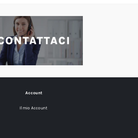
Account
Il mio Account