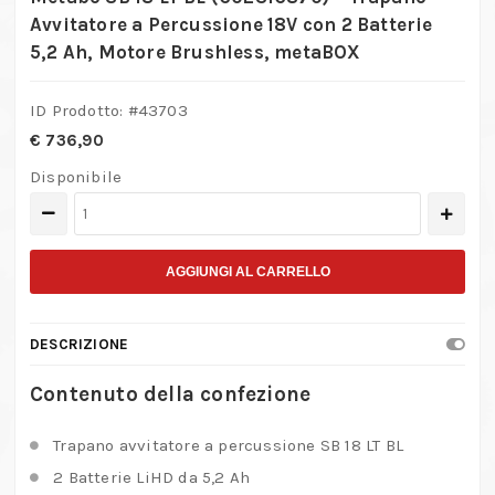
Avvitatore a Percussione 18V con 2 Batterie
5,2 Ah, Motore Brushless, metaBOX
ID Prodotto: #
43703
€
736,90
Disponibile
Metabo
SB
18
AGGIUNGI AL CARRELLO
LT
BL
DESCRIZIONE
(602316870)
–
Contenuto della confezione
Trapano
Avvitatore
Trapano avvitatore a percussione SB 18 LT BL
a
2 Batterie LiHD da 5,2 Ah