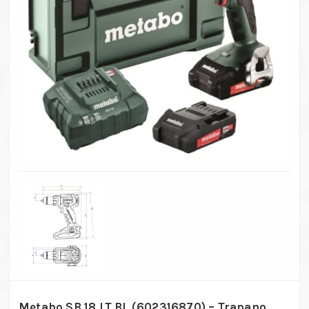
Metabo SB 18 LT BL (602316870) – Trapano