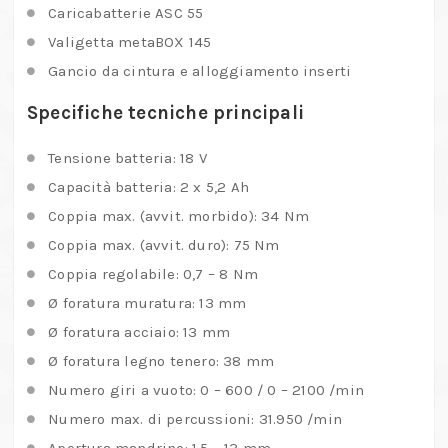
Percussione
Caricabatterie ASC 55
18V
Valigetta metaBOX 145
con
Gancio da cintura e alloggiamento inserti
2
Specifiche tecniche principali
Batterie
5,2
Tensione batteria: 18 V
Ah,
Capacità batteria: 2 x 5,2 Ah
Motore
Coppia max. (avvit. morbido): 34 Nm
Brushless,
Coppia max. (avvit. duro): 75 Nm
metaBOX
Coppia regolabile: 0,7 – 8 Nm
quantità
Ø foratura muratura: 13 mm
Ø foratura acciaio: 13 mm
Ø foratura legno tenero: 38 mm
Numero giri a vuoto: 0 – 600 / 0 – 2100 /min
Numero max. di percussioni: 31.950 /min