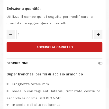
Seleziona quantità:
Utilizza il campo qui di seguito per modificare la
quantità da aggiungere al carrello.
Tronchesi
per
acciaio
AGGIUNGI AL CARRELLO
armonico
GEDORE
DESCRIZIONE
quantità
Super tronchesi per fili di acciaio armonico
lunghezza totale mm.
modello con taglienti laterali, rinforzato, costruito
secondo le norme DIN ISO 5749
In acciaio di alta resistenza