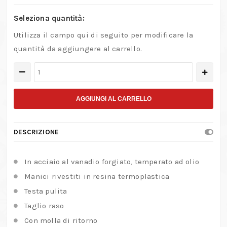
Seleziona quantità:
Utilizza il campo qui di seguito per modificare la
quantità da aggiungere al carrello.
Tronchese
speciale
per
AGGIUNGI AL CARRELLO
resine
sintetiche
DESCRIZIONE
quantità
In acciaio al vanadio forgiato, temperato ad olio
Manici rivestiti in resina termoplastica
Testa pulita
Taglio raso
Con molla di ritorno