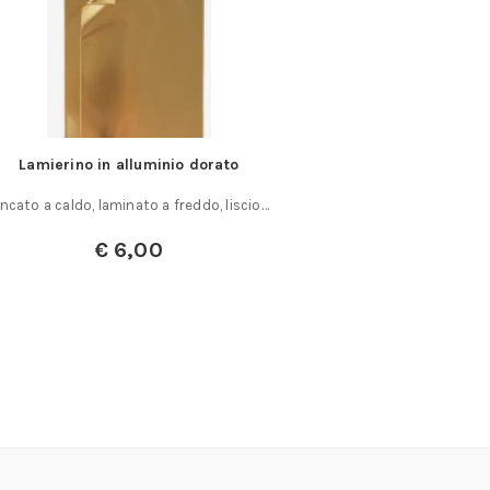
rato
Pinza torcifilo a rotazione destra
, liscio…
Pinza torcifilo In acciaio speciale forgiato e
temprato, taglienti con tempra
supplementare,……
€
147,00