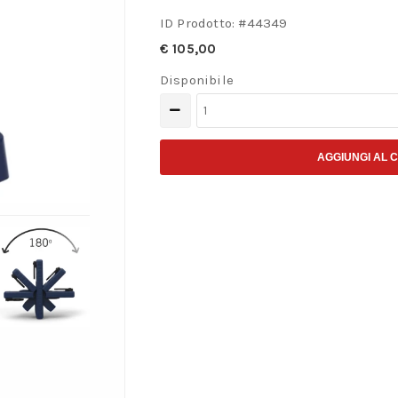
ID Prodotto: #
44349
€
105,00
Disponibile
Uniform
luce
da
AGGIUNGI AL 
lavoro
per
utilizzi
intensi
quantità