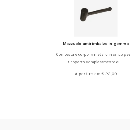
Mazzuole antirimbalzo in gomma
Lima ad ag
Con testa e corpo in metallo in unico pezzo,
Lima ad ago pr
ricoperto completamente di……
Lunghezza mm.
in
A partire da:
€
23,00
A partire da: