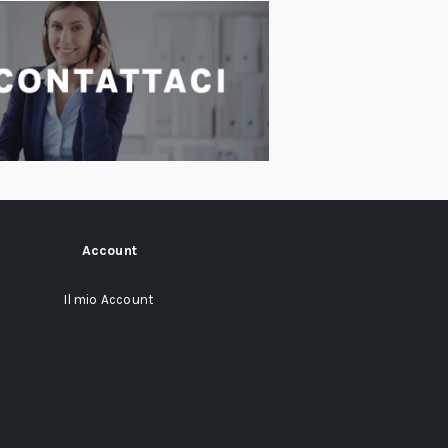
Account
Il mio Account