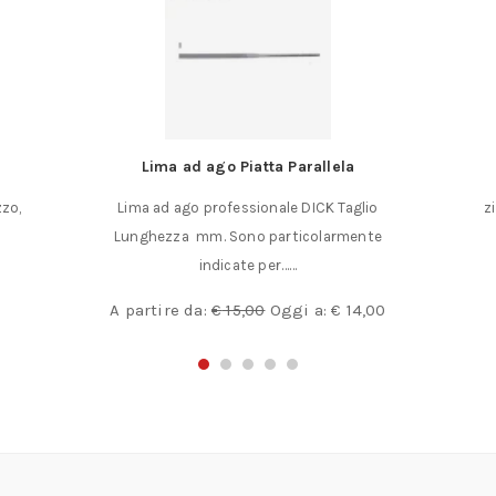
o Piatta Parallela
Lamierino in alluminio do
ofessionale DICK Taglio
zincato a caldo, laminato a freddo
 Sono particolarmente
€
6,00
dicate per……
€
15,00
Oggi a:
€
14,00