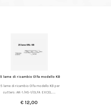
5 lame di ricambio Olfa modello KB
Ingranaggi in plastic
mm. 
25 lame di ricambio Olfa modello KB per
Ingranaggi in plasti
cutters: AK-1 /HS-1/OLFA EXCEL……
mm. – 
€
12,00
A parti