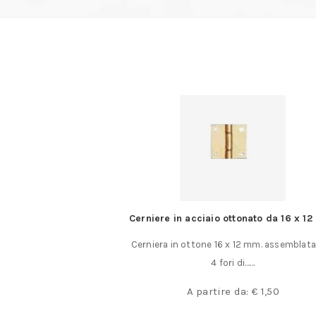
alegnami KUNZ
Cerniere in acciaio ottonato da 16 x 1
n metallo con vite di
Cerniera in ottone 16 x 12 mm. assemblat
mento portamatita……
4 fori di……
00
A partire da:
€
1,50
,00