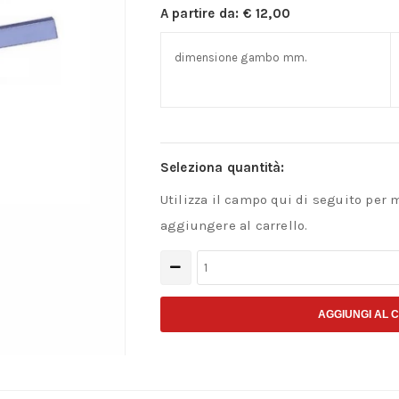
A partire da:
€
12,00
dimensione gambo mm.
Seleziona quantità:
Utilizza il campo qui di seguito per 
aggiungere al carrello.
Utensili
per
tornio
AGGIUNGI AL 
ISO
7
sinistro