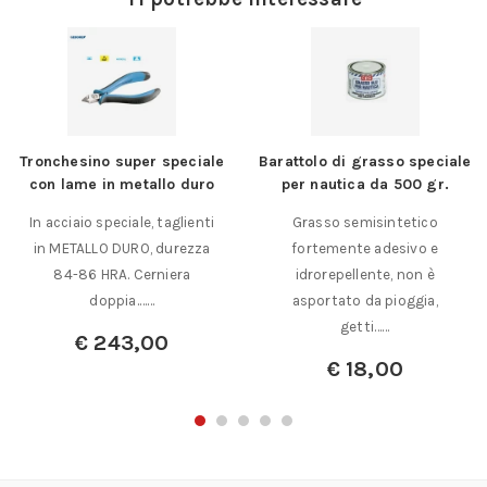
ale
Barattolo di grasso speciale
Albero flessibile da
ro
per nautica da 500 gr.
laboratorio a cambio rap
ti
Grasso semisintetico
Albero flessibile con
a
fortemente adesivo e
cambio rapido del
idrorepellente, non è
manipolo frusta su
asportato da pioggia,
cuscinetti a sfera……
getti……
€
143,50
€
18,00