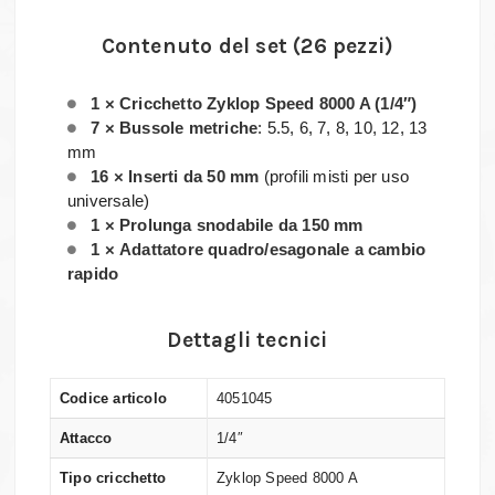
Contenuto del set (26 pezzi)
1 × Cricchetto Zyklop Speed 8000 A (1/4″)
7 × Bussole metriche
: 5.5, 6, 7, 8, 10, 12, 13
mm
16 × Inserti da 50 mm
(profili misti per uso
universale)
1 × Prolunga snodabile da 150 mm
1 × Adattatore quadro/esagonale a cambio
rapido
Dettagli tecnici
Codice articolo
4051045
Attacco
1/4″
Tipo cricchetto
Zyklop Speed 8000 A