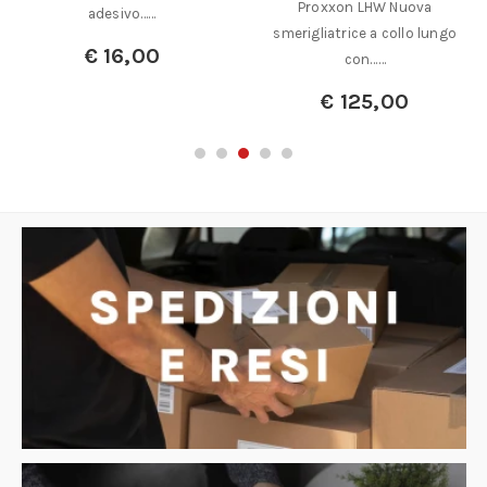
Proxxon LHW Nuova
adesivo……
smerigliatrice a collo lungo
€
16,00
con……
€
125,00